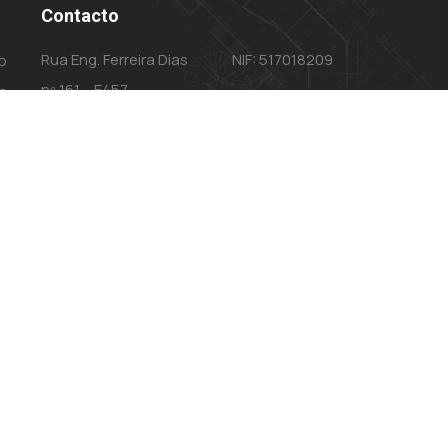
Contacto
Rua Eng. Ferreira Dias
NIF: 517018209
o
nº 161 – E457
s
4100-247 PORTO
ade