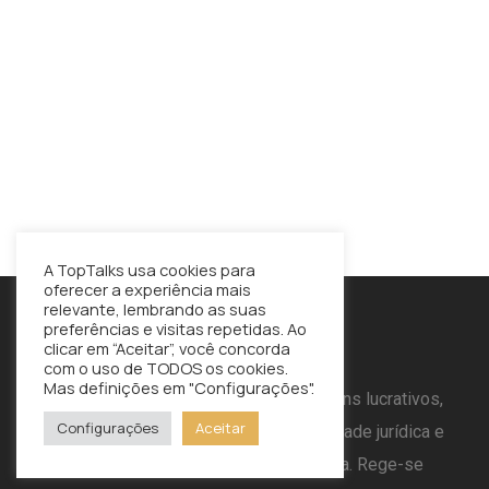
A TopTalks usa cookies para
oferecer a experiência mais
relevante, lembrando as suas
TopTalks - Associação
preferências e visitas repetidas. Ao
Portuguesa de Oratória
clicar em “Aceitar”, você concorda
com o uso de TODOS os cookies.
Mas definições em "Configurações".
A TOP TALKS é uma associação sem fins lucrativos,
Configurações
Aceitar
de direito privado dotada de personalidade jurídica e
de autonomia administrativa e financeira. Rege-se