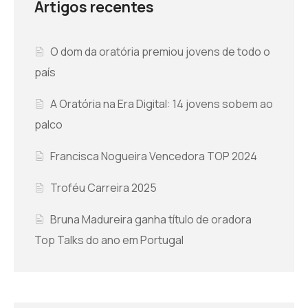
Artigos recentes
ORATÓRIA LAST MINUTE
O dom da oratória premiou jovens de todo o
país
A Oratória na Era Digital: 14 jovens sobem ao
palco
Francisca Nogueira Vencedora TOP 2024
Troféu Carreira 2025
Bruna Madureira ganha título de oradora
Top Talks do ano em Portugal