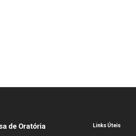
a de Oratória
Links Úteis