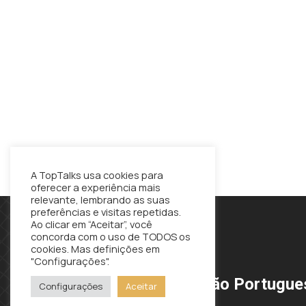
A TopTalks usa cookies para
oferecer a experiência mais
relevante, lembrando as suas
preferências e visitas repetidas.
Ao clicar em “Aceitar”, você
concorda com o uso de TODOS os
cookies. Mas definições em
"Configurações".
TopTalks - Associação Portugues
Configurações
Aceitar