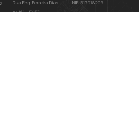
Rua Eng. Ferreira Dias
NIF: 517018209
o
nº 161 – E457
s
4100-247 PORTO
ade