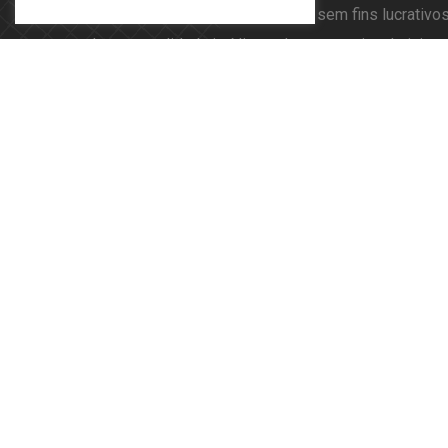
A TOP TALKS é uma associação sem fins lucrativos,
de personalidade jurídica e de autonomia administra
por princípios democráticos, afirmando-se como apar
+351 938 565 020
(Chamada para rede móvel
nacional)
geral@toptalks.pt